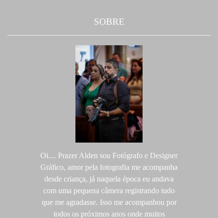
SOBRE
Oi.... Prazer Alden sou Fotógrafo e Designer
Gráfico, amor pela fotografia me acompanha
desde criança, já naquela época eu andava
com uma pequena câmera registrando tudo
que me agradasse. Isso me acompanhou por
todos os próximos anos onde muitos