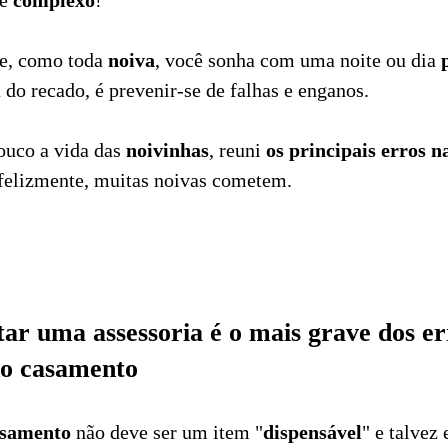
te
complexo
!
e, como toda
noiva
, você sonha com uma noite ou dia
a do recado, é prevenir-se de falhas e enganos.
pouco a vida das
noivinhas
, reuni
os principais erros 
nfelizmente, muitas noivas cometem.
tar uma assessoria é o mais grave dos er
do casamento
asamento
não deve ser um item "
dispensável
" e talvez