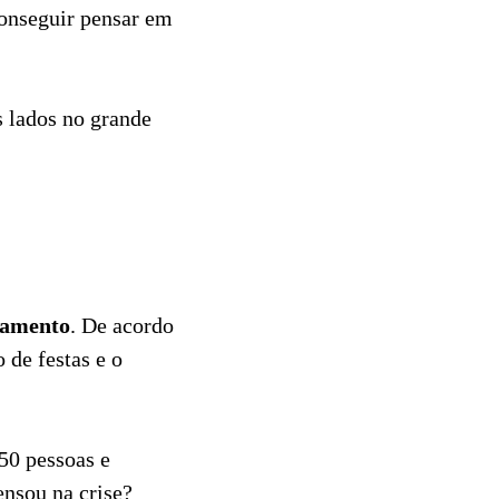
conseguir pensar em
s lados no grande
samento
. De acordo
o de festas e o
50 pessoas e
ensou na crise?