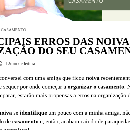
CASAMENTO
CIPAIS ERROS DAS NOIVA
ZAÇÃO DO SEU CASAME
12min de leitura
u conversei com uma amiga que ficou
noiva
recentemente
de sequer por onde começar a
organizar o casamento
. 
eparar, estarão mais propensas a erros na organização 
noiva
se
identifique
um pouco com a minha amiga, nã
ido de
casamento
e, então, acabam caindo de paraquedas