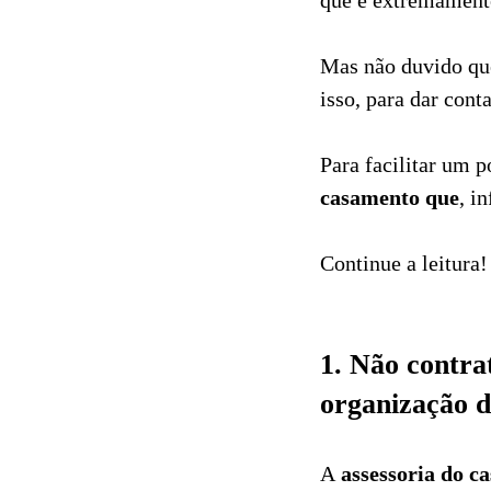
que é extremamen
24
Curtir
Mas não duvido qu
isso, para dar cont
Para facilitar um 
casamento que
, i
Continue a leitura!
1. Não contra
organização 
A
assessoria do c