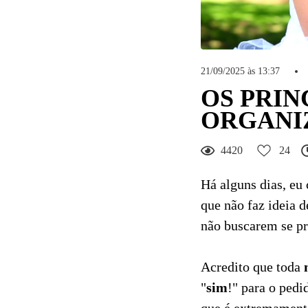
21/09/2025 às 13:37
OS PRIN
ORGANI
4420
24
Há alguns dias, e
que não faz ideia 
não buscarem se pr
Acredito que toda
"
sim
!" para o ped