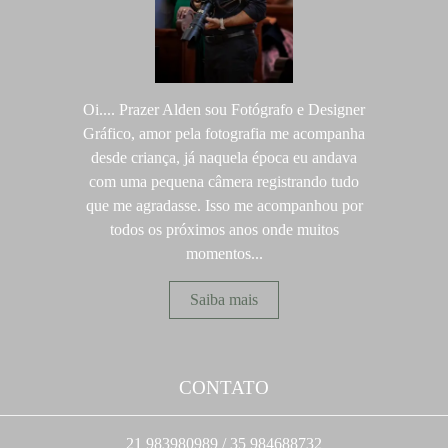
Oi.... Prazer Alden sou Fotógrafo e Designer
Gráfico, amor pela fotografia me acompanha
desde criança, já naquela época eu andava
com uma pequena câmera registrando tudo
que me agradasse. Isso me acompanhou por
todos os próximos anos onde muitos
momentos...
Saiba mais
CONTATO
21 983980989 / 35 984688732