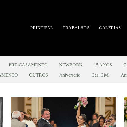
PRINCIPAL
TRABALHOS
GALERIAS
PRE-CASAMENTO
NEWBORN
15 ANOS
C
AMENTO
OUTROS
Aniversario
Cas. Civil
Ani