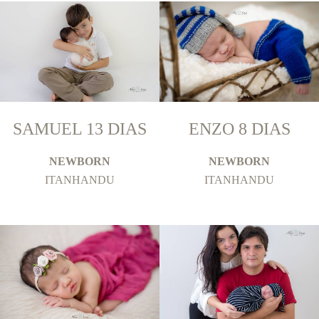
SAMUEL 13 DIAS
ENZO 8 DIAS
NEWBORN
NEWBORN
ITANHANDU
ITANHANDU