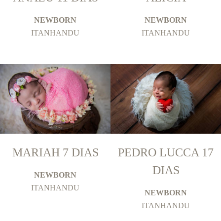
NEWBORN
NEWBORN
ITANHANDU
ITANHANDU
MARIAH 7 DIAS
PEDRO LUCCA 17
DIAS
NEWBORN
ITANHANDU
NEWBORN
ITANHANDU