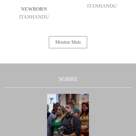
ITANHANDU
NEWBORN
ITANHANDU
Mostrar Mais
SOBRE