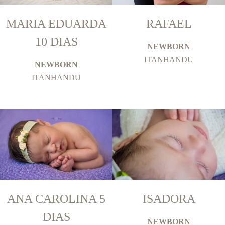
MARIA EDUARDA
RAFAEL
10 DIAS
NEWBORN
ITANHANDU
NEWBORN
ITANHANDU
ANA CAROLINA 5
ISADORA
DIAS
NEWBORN