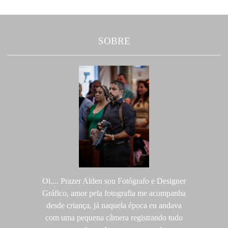
SOBRE
Oi.... Prazer Alden sou Fotógrafo e Designer
Gráfico, amor pela fotografia me acompanha
desde criança, já naquela época eu andava
com uma pequena câmera registrando tudo